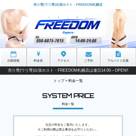
売り専(ウリ専)出張ホスト・FREEDOM札幌店
出勤情報
料金表
アクセス
ご予約
アルバイト応募
売り専(ウリ専)出張ホスト・FREEDOM札幌店は連日14:00～OPEN!!
トップ
>
料金一覧
SYSTEM PRICE
料金一覧
当店の料金をご案内いたします。
※ご利用の際は禁止事項をお守りください。