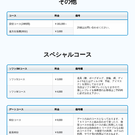
その他
コース
料金
備考
貸切コース(24時間)
￥161,000～
詳細はお問い合わせください。
遠方出張費(60分)
￥3,000
スペシャルコース
ソフトSMコース
料金
備考欄
道具（鞭、ボーグギャグ、首輪、縄、ディ
ソフトSコース
￥3,000
ルドSまたはディルドM、手錠、アイマス
ク）を貸出しております。
当店はソフトSMプレイになりますので、
激しいプレイを御希望のお客様はご予約時
ソフトMコース
￥4,000
に必ずお伝え下さい。
デートコース
料金
備考欄
デートのみのコースとなっております。 Ｓ
60分コース
￥9,000
ＴＡＹコースと組み合わせて使ったり、個
室コースや出張コースの前に利用したり組
み合わせは自由自在☆ リーズナブルなお勧
めコースです。 ※個室での利用、ホテルの
延長60分
￥9,000
利用、サウナ等の利用はできかねます。