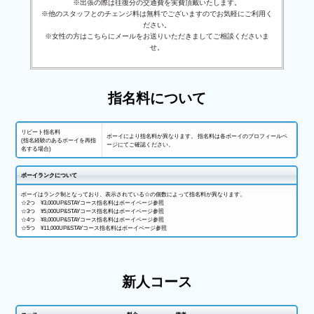
※出張の際は往復分の交通費を実費頂戴いたします。
※他のスタッフとのチェンジ料は無料でございますのでお気軽にご利用く
ださい。
※女性の方はこちらにメールをお送りいただきましてご相談くださいま
せ。
指名料について
リピート指名料
ボーイにより指名料が異なります。 指名料は各ボーイのプロフィールペ
(指名経験のあるボーイを再指
ージにてご確認ください。
名する場合)
ボーイランクについて
ボーイはランク制となっており、表示されている☆の個数によって指名料が異なります。
☆2つ ¥3,000UP&STAYコース指名料はボーイページ参照
☆3つ ¥5,000UP&STAYコース指名料はボーイページ参照
☆4つ ¥8,000UP&STAYコース指名料はボーイページ参照
☆5つ ¥11,000UP&STAYコース指名料はボーイページ参照
新人コース