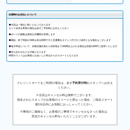
出張時のお支払いについて
◆当店は＜前払い制＞となっております
カード決済を希望の場合は必ずご予約時にお伝えください
◆ボーイの移動は原則公共機関を利用します
◆開始・終了時刻が23時を回る時間ですと交通費をタクシー代でのご請求となる場合もございます
◆遠方料金について、在籍店舗出発から目的地まで1時間以上かかる場合は別途3,000円ご請求いたします
◆待ち合わせなども可能となります
時間カウントはお客様とお会いした時点からのスタートとなります
クレジットカードをご利用の場合は、必ず
予約受付時に
スタッフへお伝え
ください。
※当店はキャンセル料は無料でございます。
指名されたスタッフがお客様のイメージと異なった場合、ご指名スタート
後5分以内にお気軽におっしゃってください。
※事前のご連絡なく、お客様のご事情でキャンセルなさった場合は、
所定のキャンセル料をいただくことがございます。